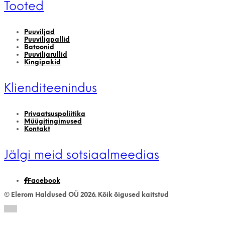
Tooted
Puuviljad
Puuviljapallid
Batoonid
Puuviljarullid
Kingipakid
Klienditeenindus
Privaatsuspoliitika
Müügitingimused
Kontakt
Jälgi meid sotsiaalmeedias
Facebook
© Elerom Haldused OÜ
2026.
Kõik õigused kaitstud
TOP