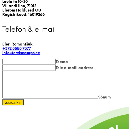
Leola tn 10-20
Viljandi linn, 71012
Elerom Haldused OÜ
Registrikood: 16019266
Telefon & e-mail
Eleri Romantšuk
+372 5555 7577
info@terviseamps.ee
Teema
Teie e-maili aadress
Sõnum
Saada kiri