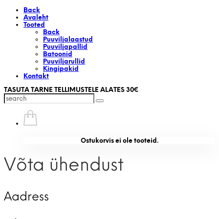
Back
Avaleht
Tooted
Back
Puuviljalaastud
Puuviljapallid
Batoonid
Puuviljarullid
Kingipakid
Kontakt
TASUTA TARNE TELLIMUSTELE ALATES 30€
Ostukorvis ei ole tooteid.
Võta ühendust
Aadress