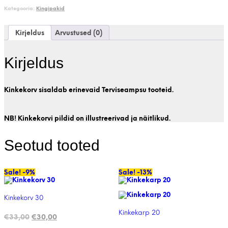
Kategooria:
Kingipakid
Kirjeldus
Arvustused (0)
Kirjeldus
Kinkekorv sisaldab erinevaid Terviseampsu tooteid.
NB! Kinkekorvi pildid on illustreerivad ja näitlikud.
Seotud tooted
Sale! -9%
Sale! -13%
Kinkekorv 30
Kinkekarp 20
Algne
Current
€
33,00
€
30,00
hind
price