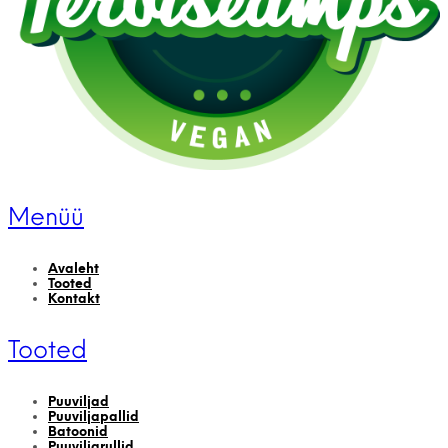
Menüü
Avaleht
Tooted
Kontakt
Tooted
Puuviljad
Puuviljapallid
Batoonid
Puuviljarullid