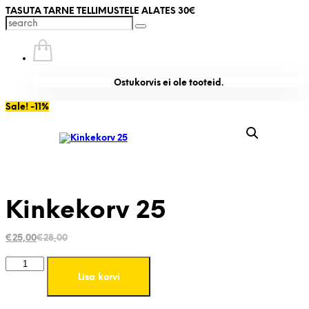
TASUTA TARNE TELLIMUSTELE ALATES 30€
Ostukorvis ei ole tooteid.
Sale! -11%
Kinkekorv 25
Algne
Current
€
25,00
€
28,00
hind
price
oli:
is:
Kinkekorv
€28,00.
€25,00.
25
Lisa korvi
kogus